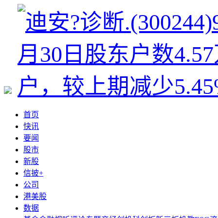
首页
快讯
要闻
股市
新股
信披+
公司
港美股
数据