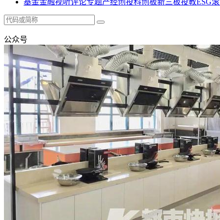
基金
金融
视听
评论
专题
产经
创投
科创板
新三板
投教
ESG
滚
公众号