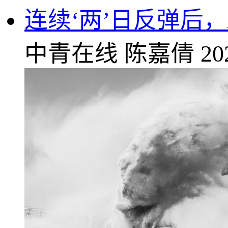
连续‘两’日反弹后
中青在线
陈嘉倩
20