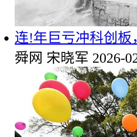
连!年巨亏冲科创板
舜网
宋晓军
2026-02