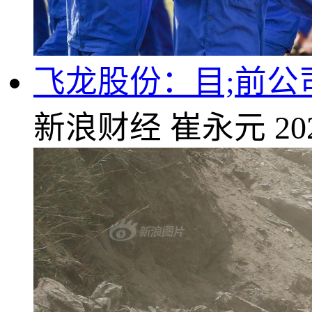
飞龙股份：目;前公
新浪财经
崔永元
20