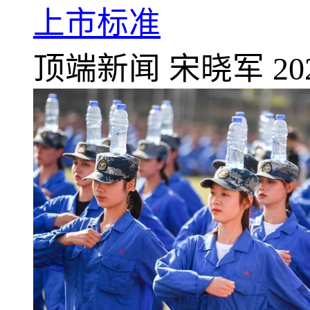
上市标准
顶端新闻
宋晓军
20